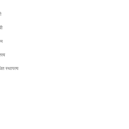
ी
ची
ाम
तित्व
ित स्थापत्य